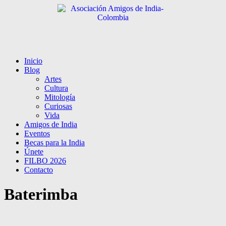
Inicio
Blog
Artes
Cultura
Mitología
Curiosas
Vida
Amigos de India
Eventos
Becas para la India
Únete
FILBO 2026
Contacto
Baterimba