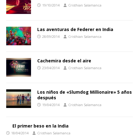
19/10/2014
Cristhian Salamanca
Las aventuras de Federer en India
28/09/2014
Cristhian Salamanca
Cachemira desde el aire
23/04/2014
Cristhian Salamanca
Los niños de «Slumdog Millionaire» 5 años
después
19/04/2014
Cristhian Salamanca
El primer beso en la India
18/04/2014
Cristhian Salamanca