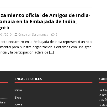
zamiento oficial de Amigos de India-
ombia en la Embajada de India,
gotá
/01/2010
Cristhian Salamanca
2
ciente encuentro en la Embajada de India representó un hito
mental para nuestra organización. Contamos con una gran
encia y la participación activa de
[…]
ENLACES ÚTILES
SOBR
Inicio
La As
la am
Blog
través
dia en
la ac
Artes