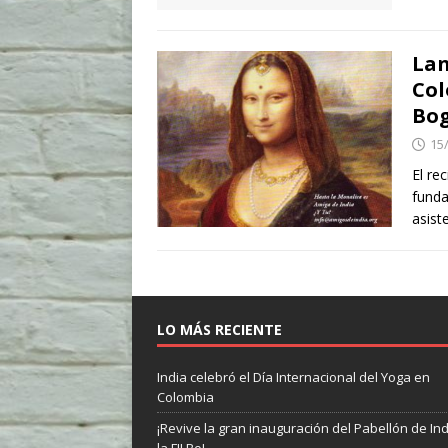
Lan
Col
Bo
15
El re
funda
asist
LO MÁS RECIENTE
India celebró el Día Internacional del Yoga en
Colombia
¡Revive la gran inauguración del Pabellón de In
la FILBo!