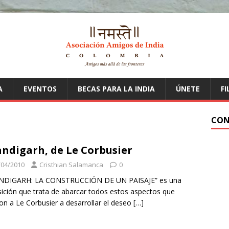
A
EVENTOS
BECAS PARA LA INDIA
ÚNETE
FI
CON
ndigarh, de Le Corbusier
/04/2010
Cristhian Salamanca
0
NDIGARH: LA CONSTRUCCIÓN DE UN PAISAJE” es una
ición que trata de abarcar todos estos aspectos que
ron a Le Corbusier a desarrollar el deseo
[…]