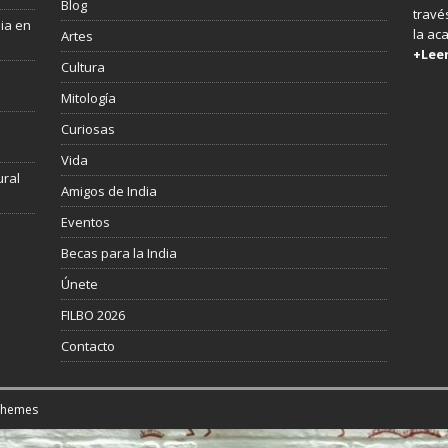
Blog
través
dia en
la ac
Artes
+Lee
Cultura
Mitología
s
Curiosas
Vida
ural
Amigos de India
Eventos
Becas para la India
Únete
FILBO 2026
Contacto
Themes