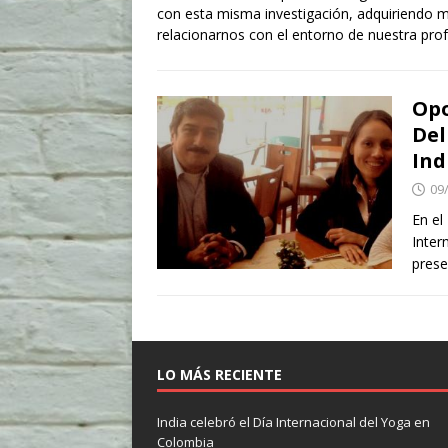
con esta misma investigación, adquiriendo m
relacionarnos con el entorno de nuestra prof
Opo
Del
Ind
09
En el
Inter
prese
LO MÁS RECIENTE
India celebró el Día Internacional del Yoga en
Colombia