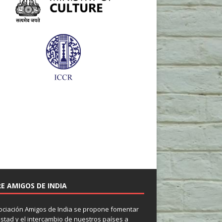
E AMIGOS DE INDIA
ociación Amigos de India se propone fomentar
istad y el intercambio de nuestros países a