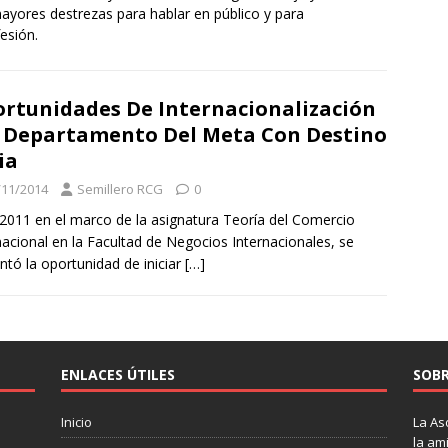
ayores destrezas para hablar en público y para
esión.
rtunidades De Internacionalización
 Departamento Del Meta Con Destino
ia
/11/2014
Semillero RCG
0
 2011 en el marco de la asignatura Teoría del Comercio
nacional en la Facultad de Negocios Internacionales, se
ntó la oportunidad de iniciar
[…]
ENLACES ÚTILES
SOBR
Inicio
La As
la am