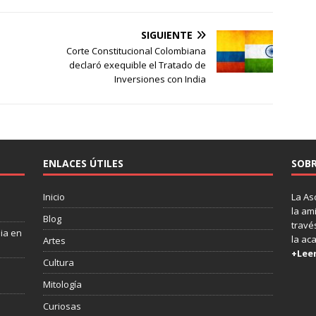
SIGUIENTE
Corte Constitucional Colombiana
declaró exequible el Tratado de
Inversiones con India
ENLACES ÚTILES
SOBR
Inicio
La As
la am
Blog
través
dia en
la ac
Artes
+Lee
Cultura
Mitología
s
Curiosas