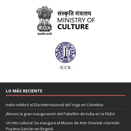
LO MÁS RECIENTE
India celebró el Día Internacional del Yoga en Colombia
¡Revive la gran inauguración del Pabellón de India en la FILBo!
Un hito cultural: Se inaugura el Museo de Arte Oriental «Germán
Puyana García» en Bogotá.