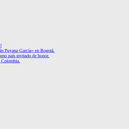
!
mán Puyana García» en Bogotá.
omo país invitado de honor.
 y Colombia.