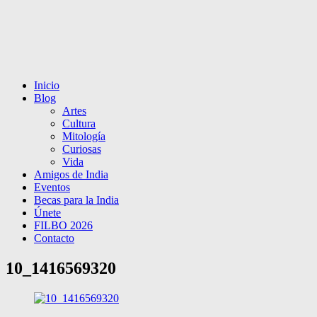
Inicio
Blog
Artes
Cultura
Mitología
Curiosas
Vida
Amigos de India
Eventos
Becas para la India
Únete
FILBO 2026
Contacto
10_1416569320