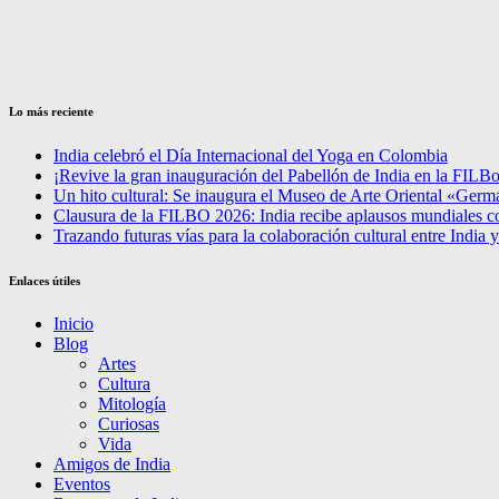
Lo más reciente
India celebró el Día Internacional del Yoga en Colombia
¡Revive la gran inauguración del Pabellón de India en la FILBo
Un hito cultural: Se inaugura el Museo de Arte Oriental «Ger
Clausura de la FILBO 2026: India recibe aplausos mundiales c
Trazando futuras vías para la colaboración cultural entre India
Enlaces útiles
Inicio
Blog
Artes
Cultura
Mitología
Curiosas
Vida
Amigos de India
Eventos