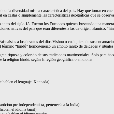
ebido a la diversidad misma característica del país. Hay que tomar en cu
al en castas o simplemente las características geográficas que se observan
a antes del siglo 18. Fueron los Europeos quienes buscando una manera d
iciones nativas del país que eran diferentes a las de origen islámico: “h
o Vaisnaístas a los devotos del dios Vishnu o cualquiera de sus encarna
El término “hindú” homogeneizó un amplio rango de deidades y rituales r
 gran riqueza y colorido de sus tradiciones matrimoniales. Solo para hac
 la religión hindú, según la región geográfica o el idioma:
ue hablen el lenguaje Kannada)
rtición pre independentista, pertenecía a la India)
hablen el idioma tamil)
 que hablen el idioma tegulu).