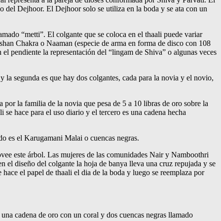
o del Dejhoor. El Dejhoor solo se utiliza en la boda y se ata con un
amado “metti”. El colgante que se coloca en el thaali puede variar
udarshan Chakra o Naaman (especie de arma en forma de disco con 108
en el pendiente la representación del “lingam de Shiva” o algunas veces
 y la segunda es que hay dos colgantes, cada para la novia y el novio,
 por la familia de la novia que pesa de 5 a 10 libras de oro sobre la
li se hace para el uso diario y el tercero es una cadena hecha
gundo es el Karugamani Malai o cuencas negras.
provee este árbol. Las mujeres de las comunidades Nair y Namboothri
en el diseño del colgante la hoja de banya lleva una cruz repujada y se
e hace el papel de thaali el dia de la boda y luego se reemplaza por
n una cadena de oro con un coral y dos cuencas negras llamado