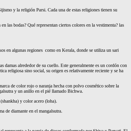
jismo y la religión Parsi. Cada una de estas religiones tienen su
 en las bodas? Qué representan ciertos colores en la vestimenta? las
asos en algunas regiones como en Kerala, donde se utiliza un sari
 las damas alrededor de su cuello. Este generalmente es un cordón con
a religiosa sino social, su origen es relativamente reciente y se ha
 marca de color rojo o naranja hecha con polvo cosmético sobre la
alsutra y un anillo en el pié llamado Bichwa.
 (shankha) y color acero (loha).
rma de diamante en el mangalsutra.
l representa a la pareja de dioses conformada por Shiva y Parvati. El