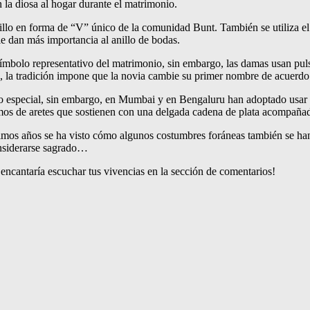
 la diosa al hogar durante el matrimonio.
nillo en forma de “V” único de la comunidad Bunt. También se utiliza el
le dan más importancia al anillo de bodas.
 símbolo representativo del matrimonio, sin embargo, las damas usan pu
, la tradición impone que la novia cambie su primer nombre de acuerdo 
special, sin embargo, en Mumbai y en Bengaluru han adoptado usar el Ka
 de aretes que sostienen con una delgada cadena de plata acompañado d
timos años se ha visto cómo algunos costumbres foráneas también se han
considerarse sagrado…
ncantaría escuchar tus vivencias en la sección de comentarios!