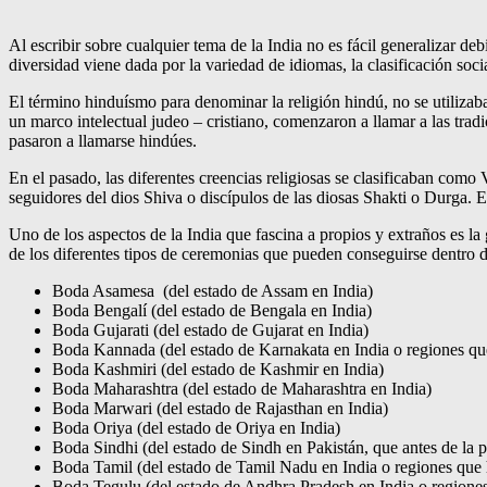
Al escribir sobre cualquier tema de la India no es fácil generalizar d
diversidad viene dada por la variedad de idiomas, la clasificación soci
El término hinduísmo para denominar la religión hindú, no se utilizab
un marco intelectual judeo – cristiano, comenzaron a llamar a las trad
pasaron a llamarse hindúes.
En el pasado, las diferentes creencias religiosas se clasificaban com
seguidores del dios Shiva o discípulos de las diosas Shakti o Durga. 
Uno de los aspectos de la India que fascina a propios y extraños es la
de los diferentes tipos de ceremonias que pueden conseguirse dentro de
Boda Asamesa (del estado de Assam en India)
Boda Bengalí (del estado de Bengala en India)
Boda Gujarati (del estado de Gujarat en India)
Boda Kannada (del estado de Karnakata en India o regiones q
Boda Kashmiri (del estado de Kashmir en India)
Boda Maharashtra (del estado de Maharashtra en India)
Boda Marwari (del estado de Rajasthan en India)
Boda Oriya (del estado de Oriya en India)
Boda Sindhi (del estado de Sindh en Pakistán, que antes de la pa
Boda Tamil (del estado de Tamil Nadu en India o regiones que 
Boda Tegulu (del estado de Andhra Pradesh en India o regiones