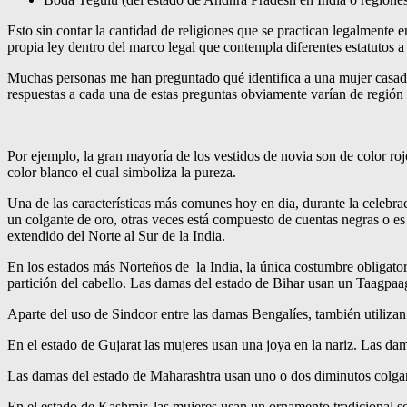
Esto sin contar la cantidad de religiones que se practican legalmente 
propia ley dentro del marco legal que contempla diferentes estatutos a
Muchas personas me han preguntado qué identifica a una mujer casada en
respuestas a cada una de estas preguntas obviamente varían de región 
Por ejemplo, la gran mayoría de los vestidos de novia son de color roj
color blanco el cual simboliza la pureza.
Una de las características más comunes hoy en dia, durante la celebra
un colgante de oro, otras veces está compuesto de cuentas negras o es 
extendido del Norte al Sur de la India.
En los estados más Norteños de la India, la única costumbre obligator
partición del cabello. Las damas del estado de Bihar usan un Taagpaa
Aparte del uso de Sindoor entre las damas Bengalíes, también utilizan 
En el estado de Gujarat las mujeres usan una joya en la nariz. Las d
Las damas del estado de Maharashtra usan uno o dos diminutos colgant
En el estado de Kashmir, las mujeres usan un ornamento tradicional so