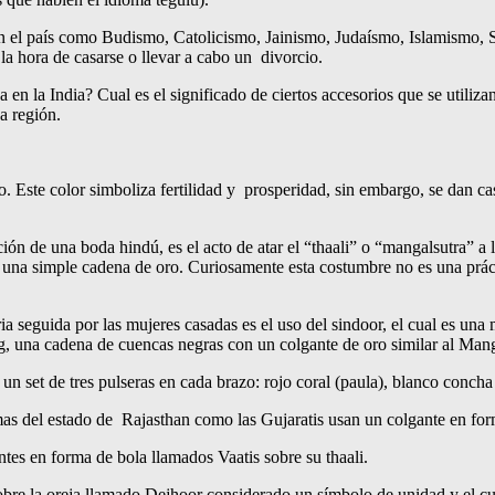
en el país como Budismo, Catolicismo, Jainismo, Judaísmo, Islamismo, Si
 la hora de casarse o llevar a cabo un divorcio.
 la India? Cual es el significado de ciertos accesorios que se utilizan
a región.
o. Este color simboliza fertilidad y prosperidad, sin embargo, se dan c
ción de una boda hindú, es el acto de atar el “thaali” o “mangalsutra” a
una simple cadena de oro. Curiosamente esta costumbre no es una práctic
ia seguida por las mujeres casadas es el uso del sindoor, el cual es una
g, una cadena de cuencas negras con un colgante de oro similar al Mang
un set de tres pulseras en cada brazo: rojo coral (paula), blanco concha
amas del estado de Rajasthan como las Gujaratis usan un colgante en fo
es en forma de bola llamados Vaatis sobre su thaali.
bre la oreja llamado Dejhoor considerado un símbolo de unidad y el cua