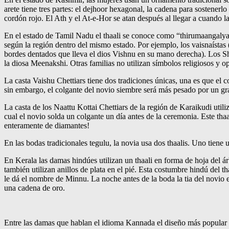
arete tiene tres partes: el dejhoor hexagonal, la cadena para sostener
cordón rojo. El Ath y el At-e-Hor se atan después al llegar a cuando l
En el estado de Tamil Nadu el thaali se conoce como “thirumaangalyan” 
según la región dentro del mismo estado. Por ejemplo, los vaisnaísta
bordes dentados que lleva el dios Vishnu en su mano derecha). Los Shiv
la diosa Meenakshi. Otras familias no utilizan símbolos religiosos y
La casta Vaishu Chettiars tiene dos tradiciones únicas, una es que el 
sin embargo, el colgante del novio siembre será más pesado por un gr
La casta de los Naattu Kottai Chettiars de la región de Karaikudi utili
cual el novio solda un colgante un día antes de la ceremonia. Este thaa
enteramente de diamantes!
En las bodas tradicionales tegulu, la novia usa dos thaalis. Uno tiene
En Kerala las damas hindúes utilizan un thaali en forma de hoja del á
también utilizan anillos de plata en el pié. Esta costumbre hindú del t
le dá el nombre de Minnu. La noche antes de la boda la tia del novio ex
una cadena de oro.
Entre las damas que hablan el idioma Kannada el diseño más popular 