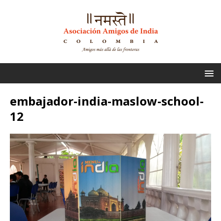
embajador-india-maslow-school-
12