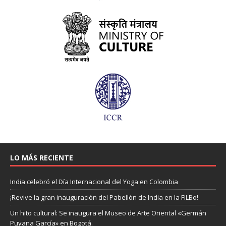
LO MÁS RECIENTE
India celebró el Día Internacional del Yoga en Colombia
¡Revive la gran inauguración del Pabellón de India en la FILBo!
Un hito cultural: Se inaugura el Museo de Arte Oriental «Germán
Puyana García» en Bogotá.