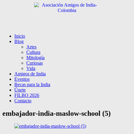
Inicio
Blog
Artes
Cultura
Mitología
Curiosas
Vida
Amigos de India
Eventos
Becas para la India
Únete
FILBO 2026
Contacto
embajador-india-maslow-school (5)