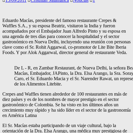
15/09/2011
Cristhian Salamanca
Noticias
1
Eduardo Macías, presidente del famoso restaurante Crepes &
Waffles S.A., y su esposa Beatriz, visitaron la India y fueron
acompañados por el Embajador Juan Alfredo Pinto y su esposa en
una agenda de tres días para conocer la hospitalidad y el sector
gastronómico en Nueva Delhi, incluyendo una reunión con personas
clave como el Sr. Rohit Aggarwal, co-promotor de Lite Bite Iberia
Foods. Y por Alok Aggarwal, director general de restaurante Veda.
De L - R, en Zambar Restaurant, de Nueva Delhi, la señora Bea
Macías, Embajador, JAPinto, la Dra. Elsa Arango, la Sra. Sora
Caro, el Sr. Eduardo Macia y el Sr. Narender Rawat, un repres
de los Alimentos Litebite.
Crepes and Waffles tienen alrededor de 100 restaurantes en más de
diez países y es de los nombres de mayor prestigio en el sector
gastronómico de Colombia. Se ha visto en los últimos años un
crecimiento muy rápido y ha sido líder en el sector de la gastronomía
en América Latina
El Sr. Macías estaba participando de un viaje cultural, bajo la
orientación de la Dra. Elsa Arango, una médica muy prestigiosa de