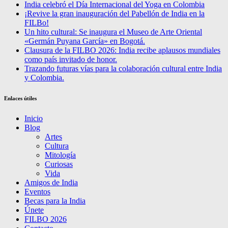
India celebró el Día Internacional del Yoga en Colombia
¡Revive la gran inauguración del Pabellón de India en la
FILBo!
Un hito cultural: Se inaugura el Museo de Arte Oriental
«Germán Puyana García» en Bogotá.
Clausura de la FILBO 2026: India recibe aplausos mundiales
como país invitado de honor.
Trazando futuras vías para la colaboración cultural entre India
y Colombia.
Enlaces útiles
Inicio
Blog
Artes
Cultura
Mitología
Curiosas
Vida
Amigos de India
Eventos
Becas para la India
Únete
FILBO 2026