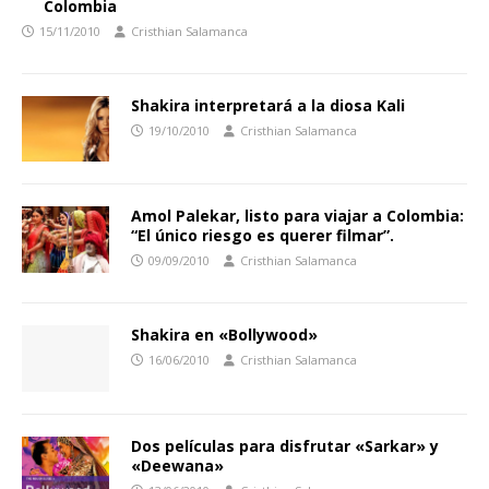
Colombia
15/11/2010
Cristhian Salamanca
Shakira interpretará a la diosa Kali
19/10/2010
Cristhian Salamanca
Amol Palekar, listo para viajar a Colombia:
“El único riesgo es querer filmar”.
09/09/2010
Cristhian Salamanca
Shakira en «Bollywood»
16/06/2010
Cristhian Salamanca
Dos películas para disfrutar «Sarkar» y
«Deewana»