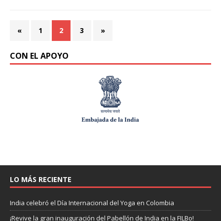
«
1
2
3
»
CON EL APOYO
LO MÁS RECIENTE
India celebró el Día Internacional del Yoga en Colombia
¡Revive la gran inauguración del Pabellón de India en la FILBo!