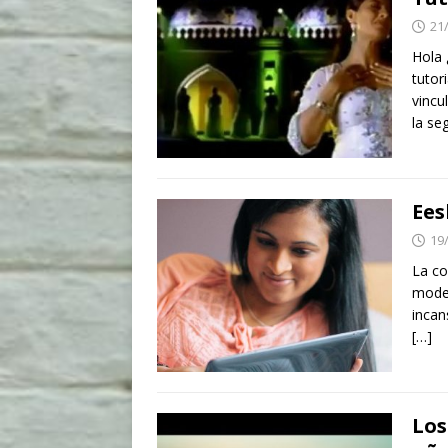
21
Hola 
tutor
vincu
la se
Ees
19
La co
moder
incan
[…]
Los