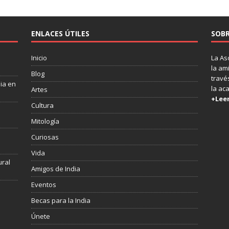
ENLACES ÚTILES
SOBR
Inicio
La As
la am
Blog
través
dia en
la ac
Artes
+Lee
Cultura
Mitología
s
Curiosas
Vida
ural
Amigos de India
Eventos
Becas para la India
Únete