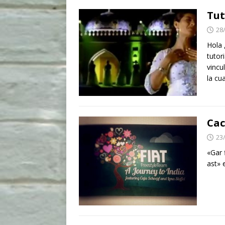
Tut
28
Hola 
tutor
vincu
la cu
Cac
23
«Gar 
ast» 