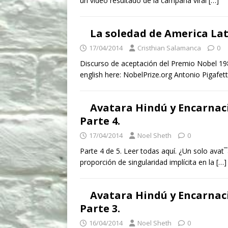
un video resultado de la campaña viral
[…]
La soledad de America La
17/04/2014
Cristhian Salamanca
0
Discurso de aceptación del Premio Nobel 19
english here: NobelPrize.org Antonio Pigafe
Avatara Hindú y Encarnac
Parte 4.
17/04/2014
Noel Sheth
0
Parte 4 de 5. Leer todas aquí. ¿Un solo avat¯
proporción de singularidad implícita en la
[…]
Avatara Hindú y Encarnac
Parte 3.
16/04/2014
Noel Sheth
0