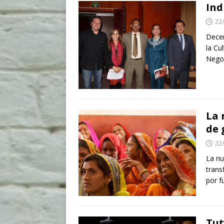
Ind
22
Decen
la Cu
Negoc
La 
de 
22
La nu
trans
por f
Tut