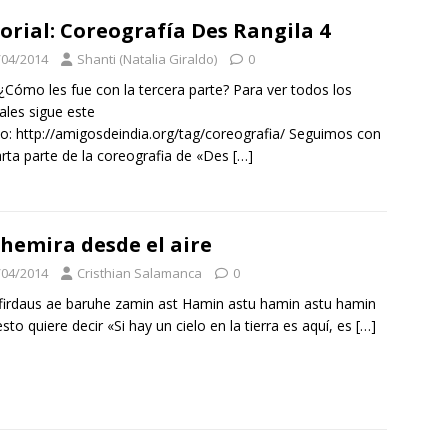
orial: Coreografía Des Rangila 4
/04/2014
Shanti (Natalia Giraldo)
0
¿Cómo les fue con la tercera parte? Para ver todos los
iales sigue este
lo: http://amigosdeindia.org/tag/coreografia/ Seguimos con
arta parte de la coreografia de «Des
[…]
hemira desde el aire
/04/2014
Cristhian Salamanca
0
firdaus ae baruhe zamin ast Hamin astu hamin astu hamin
esto quiere decir «Si hay un cielo en la tierra es aquí, es
[…]