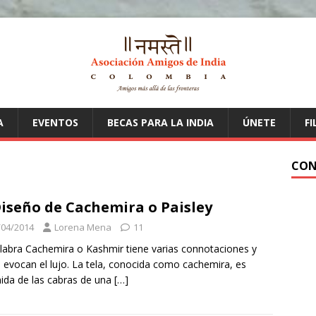
A
EVENTOS
BECAS PARA LA INDIA
ÚNETE
FI
CON
Diseño de Cachemira o Paisley
/04/2014
Lorena Mena
11
labra Cachemira o Kashmir tiene varias connotaciones y
 evocan el lujo. La tela, conocida como cachemira, es
ida de las cabras de una
[…]