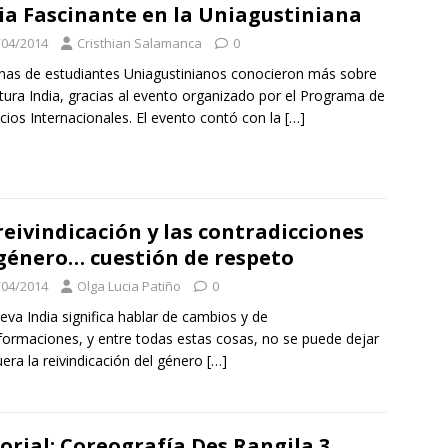
ia Fascinante en la Uniagustiniana
/04/2014
Cristhian Salamanca
0
as de estudiantes Uniagustinianos conocieron más sobre
ltura India, gracias al evento organizado por el Programa de
ios Internacionales. El evento contó con la
[…]
reivindicación y las contradicciones
género… cuestión de respeto
/04/2014
Olga Lucia Patiño
0
eva India significa hablar de cambios y de
formaciones, y entre todas estas cosas, no se puede dejar
uera la reivindicación del género
[…]
orial: Coreografía Des Rangila 3