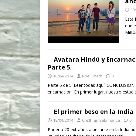
año
19
Esta 
que e
Milli
Avatara Hindú y Encarnac
Parte 5.
18/04/2014
Noel Sheth
0
Parte 5 de 5. Leer todas aquí. CONCLUSIÓN 
encarnación En primer lugar, nuestro estu
El primer beso en la India
18/04/2014
Cristhian Salamanca
0
Poner a 20 extraños a besarse en la India 