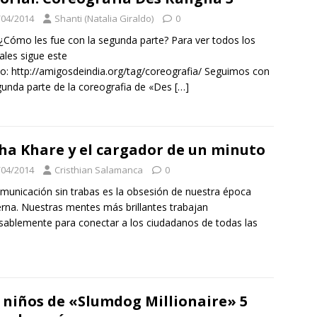
/04/2014
Shanti (Natalia Giraldo)
0
¿Cómo les fue con la segunda parte? Para ver todos los
iales sigue este
lo: http://amigosdeindia.org/tag/coreografia/ Seguimos con
gunda parte de la coreografia de «Des
[…]
ha Khare y el cargador de un minuto
/04/2014
Cristhian Salamanca
0
municación sin trabas es la obsesión de nuestra época
na. Nuestras mentes más brillantes trabajan
sablemente para conectar a los ciudadanos de todas las
 niños de «Slumdog Millionaire» 5