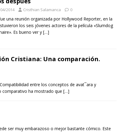
s después
/04/2014
Cristhian Salamanca
0
fue una reunión organizada por Hollywood Reporter, en la
stuvieron los seis jóvenes actores de la película «Slumdog
onaire». Es bueno ver y
[…]
ión Cristiana: Una comparación.
Compatibilidad entre los conceptos de avat¯ara y
dio comparativo ha mostrado que
[…]
puede ser muy embarazoso o mejor bastante cómico. Este