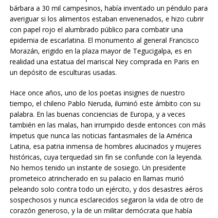
bárbara a 30 mil campesinos, había inventado un péndulo para
averiguar si los alimentos estaban envenenados, e hizo cubrir
con papel rojo el alumbrado público para combatir una
epidemia de escarlatina. El monumento al general Francisco
Morazán, erigido en la plaza mayor de Tegucigalpa, es en
realidad una estatua del mariscal Ney comprada en Paris en
un depósito de esculturas usadas.
Hace once años, uno de los poetas insignes de nuestro
tiempo, el chileno Pablo Neruda, iluminó este ámbito con su
palabra. En las buenas conciencias de Europa, y a veces
también en las malas, han irrumpido desde entonces con más
ímpetus que nunca las noticias fantasmales de la América
Latina, esa patria inmensa de hombres alucinados y mujeres
históricas, cuya terquedad sin fin se confunde con la leyenda.
No hemos tenido un instante de sosiego. Un presidente
prometeico atrincherado en su palacio en llamas murió
peleando solo contra todo un ejército, y dos desastres aéros
sospechosos y nunca esclarecidos segaron la vida de otro de
corazón generoso, y la de un militar demócrata que había