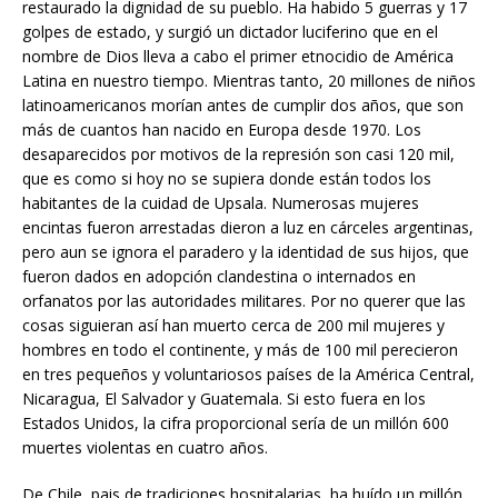
restaurado la dignidad de su pueblo. Ha habido 5 guerras y 17
golpes de estado, y surgió un dictador luciferino que en el
nombre de Dios lleva a cabo el primer etnocidio de América
Latina en nuestro tiempo. Mientras tanto, 20 millones de niños
latinoamericanos morían antes de cumplir dos años, que son
más de cuantos han nacido en Europa desde 1970. Los
desaparecidos por motivos de la represión son casi 120 mil,
que es como si hoy no se supiera donde están todos los
habitantes de la cuidad de Upsala. Numerosas mujeres
encintas fueron arrestadas dieron a luz en cárceles argentinas,
pero aun se ignora el paradero y la identidad de sus hijos, que
fueron dados en adopción clandestina o internados en
orfanatos por las autoridades militares. Por no querer que las
cosas siguieran así han muerto cerca de 200 mil mujeres y
hombres en todo el continente, y más de 100 mil perecieron
en tres pequeños y voluntariosos países de la América Central,
Nicaragua, El Salvador y Guatemala. Si esto fuera en los
Estados Unidos, la cifra proporcional sería de un millón 600
muertes violentas en cuatro años.
De Chile, pais de tradiciones hospitalarias, ha huído un millón