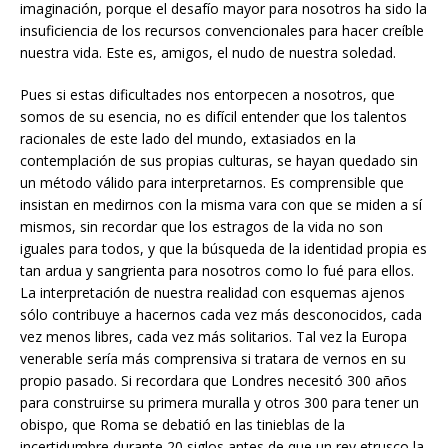
imaginación, porque el desafío mayor para nosotros ha sido la
insuficiencia de los recursos convencionales para hacer creíble
nuestra vida. Este es, amigos, el nudo de nuestra soledad.
Pues si estas dificultades nos entorpecen a nosotros, que
somos de su esencia, no es difícil entender que los talentos
racionales de este lado del mundo, extasiados en la
contemplación de sus propias culturas, se hayan quedado sin
un método válido para interpretarnos. Es comprensible que
insistan en medirnos con la misma vara con que se miden a sí
mismos, sin recordar que los estragos de la vida no son
iguales para todos, y que la búsqueda de la identidad propia es
tan ardua y sangrienta para nosotros como lo fué para ellos.
La interpretación de nuestra realidad con esquemas ajenos
sólo contribuye a hacernos cada vez más desconocidos, cada
vez menos libres, cada vez más solitarios. Tal vez la Europa
venerable sería más comprensiva si tratara de vernos en su
propio pasado. Si recordara que Londres necesitó 300 años
para construirse su primera muralla y otros 300 para tener un
obispo, que Roma se debatió en las tinieblas de la
incertidumbre durante 20 siglos antes de que un rey etrusco la