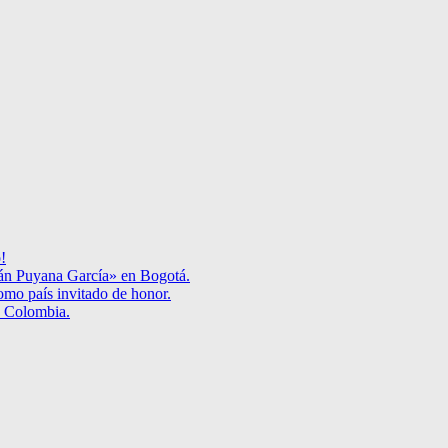
!
mán Puyana García» en Bogotá.
omo país invitado de honor.
 y Colombia.