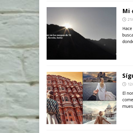
Mi 
21
Hace 
busca
donde
Síg
12
El no
comen
muest