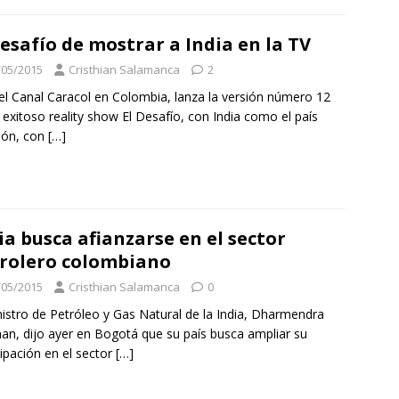
desafío de mostrar a India en la TV
/05/2015
Cristhian Salamanca
2
el Canal Caracol en Colombia, lanza la versión número 12
 exitoso reality show El Desafío, con India como el país
rión, con
[…]
ia busca afianzarse en el sector
rolero colombiano
/05/2015
Cristhian Salamanca
0
nistro de Petróleo y Gas Natural de la India, Dharmendra
an, dijo ayer en Bogotá que su país busca ampliar su
cipación en el sector
[…]