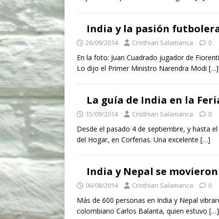
India y la pasión futboler
26/09/2014
Cristhian Salamanca
0
En la foto: Juan Cuadrado jugador de Fiorent
Lo dijo el Primer Ministro Narendra Modi
[…]
La guía de India en la Fer
15/09/2014
Cristhian Salamanca
0
Desde el pasado 4 de septiembre, y hasta el 
del Hogar, en Corferias. Una excelente
[…]
India y Nepal se movieron 
06/08/2014
Cristhian Salamanca
0
Más de 600 personas en India y Nepal vibraron
colombiano Carlos Balanta, quien estuvo
[…]