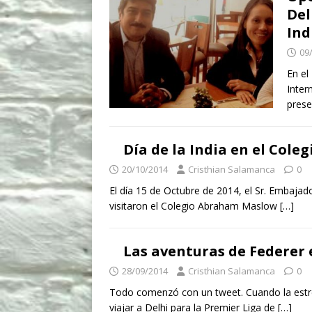
Del
Ind
09
En el
Inter
prese
Día de la India en el Col
20/10/2014
Cristhian Salamanca
0
El día 15 de Octubre de 2014, el Sr. Embaja
visitaron el Colegio Abraham Maslow
[…]
Las aventuras de Federer 
28/09/2014
Cristhian Salamanca
0
Todo comenzó con un tweet. Cuando la estre
viajar a Delhi para la Premier Liga de
[…]