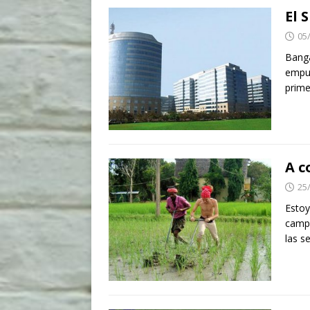
El 
05
Banga
empuj
prime
A c
25
Estoy
campe
las s