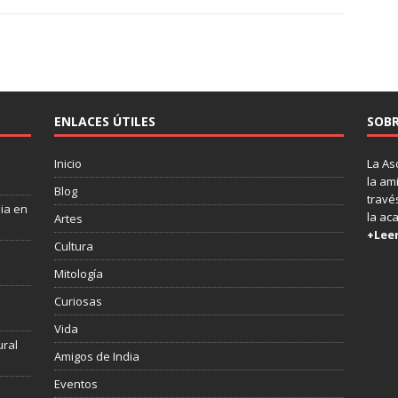
ENLACES ÚTILES
SOBR
Inicio
La As
la am
Blog
través
dia en
la ac
Artes
+Lee
Cultura
Mitología
s
Curiosas
Vida
ural
Amigos de India
Eventos