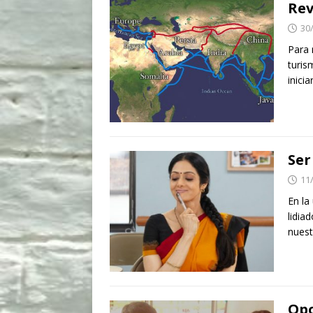
Rev
30
Para 
turis
inici
Ser
11
En la
lidia
nuest
Opo