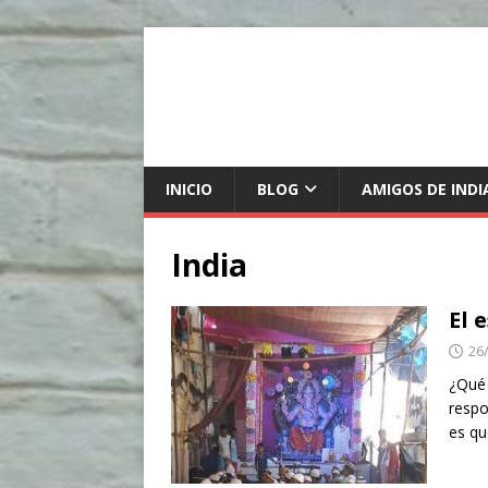
INICIO
BLOG
AMIGOS DE INDI
India
El 
26
¿Qué 
respo
es q