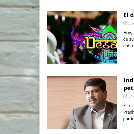
El 
25
Hoy, 
de su
anfit
Ind
pet
21
El mi
Pradh
parti