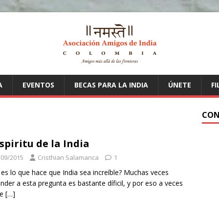
A
EVENTOS
BECAS PARA LA INDIA
ÚNETE
FI
CON
espiritu de la India
/09/2015
Cristhian Salamanca
1
es lo que hace que India sea increíble? Muchas veces
nder a esta pregunta es bastante díficil, y por eso a veces
ue
[…]