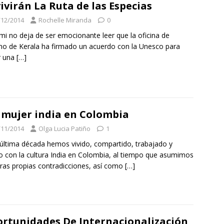
ivirán La Ruta de las Especias
/12/2014
Rochelle Miranda
0
mi no deja de ser emocionante leer que la oficina de
mo de Kerala ha firmado un acuerdo con la Unesco para
ar una
[…]
 mujer india en Colombia
/11/2014
Olga Lucia Patiño
1
 última década hemos vivido, compartido, trabajado y
do con la cultura India en Colombia, al tiempo que asumimos
ras propias contradicciones, así como
[…]
rtunidades De Internacionalización