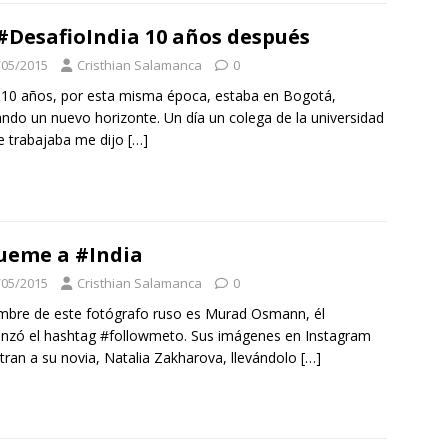
#DesafioIndia 10 años después
/05/2015
Cristhian Salamanca
0
10 años, por esta misma época, estaba en Bogotá,
ndo un nuevo horizonte. Un día un colega de la universidad
 trabajaba me dijo
[…]
ueme a #India
/05/2015
Cristhian Salamanca
0
mbre de este fotógrafo ruso es Murad Osmann, él
zó el hashtag #followmeto. Sus imágenes en Instagram
ran a su novia, Natalia Zakharova, llevándolo
[…]