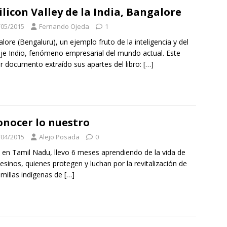
Silicon Valley de la India, Bangalore
/05/2015
Fernando Ojeda
1
lore (Bengaluru), un ejemplo fruto de la inteligencia y del
e Indio, fenómeno empresarial del mundo actual. Este
r documento extraído sus apartes del libro:
[…]
onocer lo nuestro
/04/2015
Alejo Posada
0
 en Tamil Nadu, llevo 6 meses aprendiendo de la vida de
sinos, quienes protegen y luchan por la revitalización de
emillas indígenas de
[…]