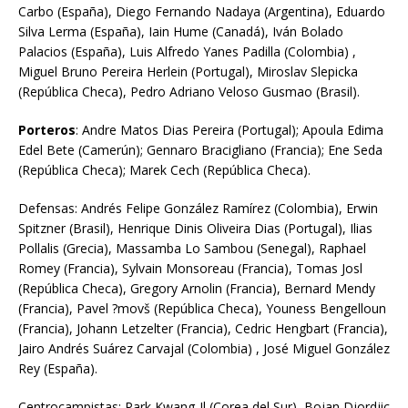
Carbo (España), Diego Fernando Nadaya (Argentina), Eduardo
Silva Lerma (España), Iain Hume (Canadá), Iván Bolado
Palacios (España), Luis Alfredo Yanes Padilla (Colombia) ,
Miguel Bruno Pereira Herlein (Portugal), Miroslav Slepicka
(República Checa), Pedro Adriano Veloso Gusmao (Brasil).
Porteros
: Andre Matos Dias Pereira (Portugal); Apoula Edima
Edel Bete (Camerún); Gennaro Bracigliano (Francia); Ene Seda
(República Checa); Marek Cech (República Checa).
Defensas: Andrés Felipe González Ramírez (Colombia), Erwin
Spitzner (Brasil), Henrique Dinis Oliveira Dias (Portugal), Ilias
Pollalis (Grecia), Massamba Lo Sambou (Senegal), Raphael
Romey (Francia), Sylvain Monsoreau (Francia), Tomas Josl
(República Checa), Gregory Arnolin (Francia), Bernard Mendy
(Francia), Pavel ?movš (República Checa), Youness Bengelloun
(Francia), Johann Letzelter (Francia), Cedric Hengbart (Francia),
Jairo Andrés Suárez Carvajal (Colombia) , José Miguel González
Rey (España).
Centrocampistas: Park Kwang-Il (Corea del Sur), Bojan Djordjic