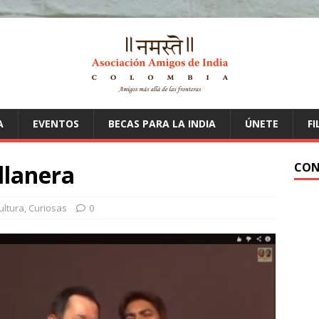
A
EVENTOS
BECAS PARA LA INDIA
ÚNETE
FI
llanera
CON
ultura
,
Curiosas
0