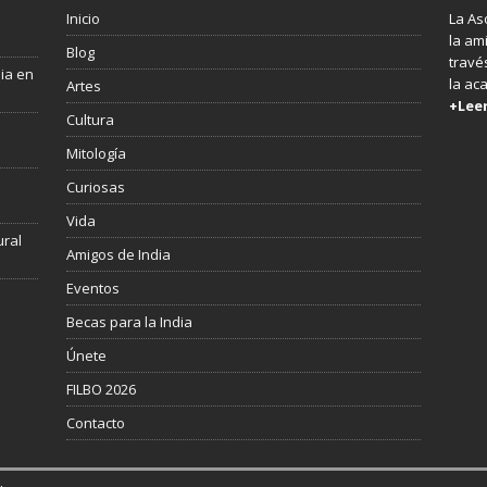
Inicio
La As
la am
Blog
través
dia en
la ac
Artes
+Lee
Cultura
Mitología
s
Curiosas
Vida
ural
Amigos de India
Eventos
Becas para la India
Únete
FILBO 2026
Contacto