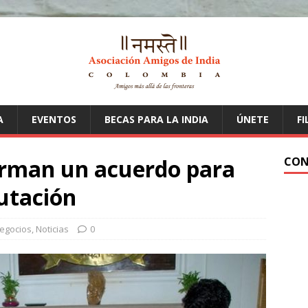
A
EVENTOS
BECAS PARA LA INDIA
ÚNETE
FI
firman un acuerdo para
CON
butación
egocios
,
Noticias
0