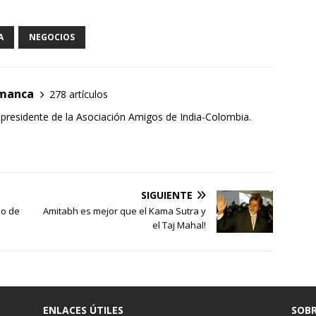
A
NEGOCIOS
amanca
278 artículos
 presidente de la Asociación Amigos de India-Colombia.
SIGUIENTE
do de
Amitabh es mejor que el Kama Sutra y
el Taj Mahal!
ENLACES ÚTILES
SOBR