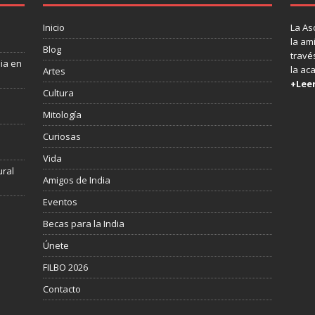
Inicio
La As
la am
Blog
través
dia en
la ac
Artes
+Lee
Cultura
Mitología
s
Curiosas
Vida
ural
Amigos de India
Eventos
Becas para la India
Únete
FILBO 2026
Contacto